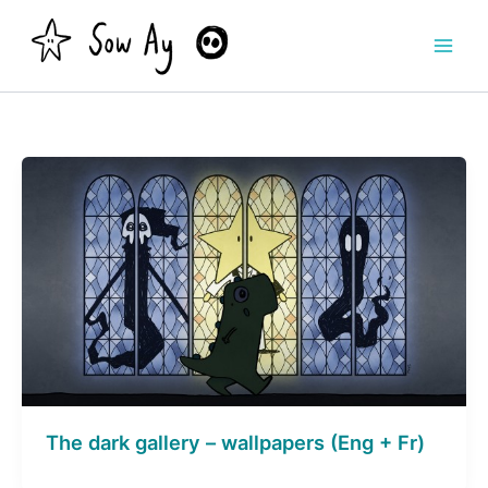
Aller
au
contenu
The dark gallery – wallpapers (Eng + Fr)