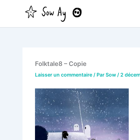
Aller
au
contenu
Folktale8 – Copie
Laisser un commentaire
/ Par
Sow
/
2 déce