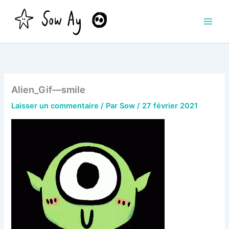
Aller
au
contenu
Alien_Gif—smile
Laisser un commentaire
/ Par
Sow
/
27 février 2021